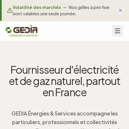
Volatilité des marchés
—
Nos grilles à prix fixe
sont valables une seule journée.
Fournisseur d'électricité
et de gaz naturel, partout
Qui
sommes-
en France
Service
client
nous
02
37
Nos
GEDIA Énergies & Services accompagne les
65
offres
particuliers, professionnels et collectivités
00