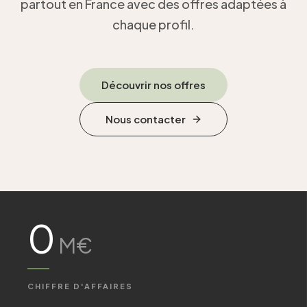
partout en France avec des offres adaptées à
Particuliers
20
chaque profil.
Petits
professionnels
Découvrir nos offres
Entreprises
&
Collectivités
Nous contacter
Actualités
Contact
0
M€
CHIFFRE D'AFFAIRES